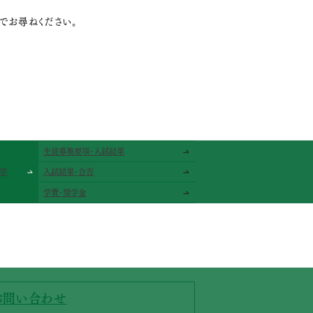
でお尋ねください。
生徒募集要項･入試結果
学
入試結果･合否
学費･奨学金
お問い合わせ