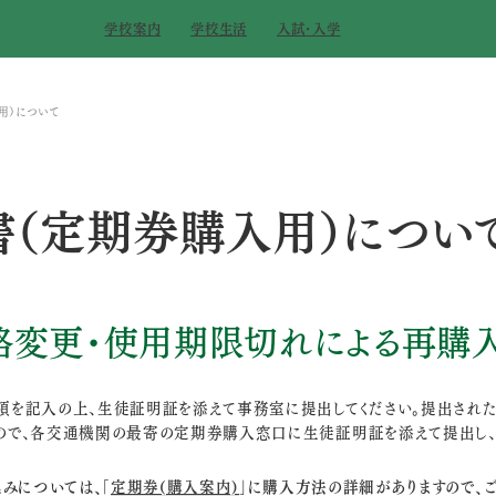
学校案内
学校生活
入試･入学
用）について
（定期券購入用）につい
路変更・使用期限切れによる再購
項を記入の上、生徒証明証を添えて事務室に提出してください。提出され
ので、各交通機関の最寄の定期券購入窓口に生徒証明証を添えて提出し、
みについては、「
定期券(購入案内)
」に購入方法の詳細がありますので、ご