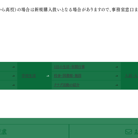
から高校）の場合は新規購入扱いとなる場合がありますので、事務室窓口ま
1日の生活･年間行事
学校生活
校舎･図書館･施設
入試･入
クラブ活動の紹介
請求