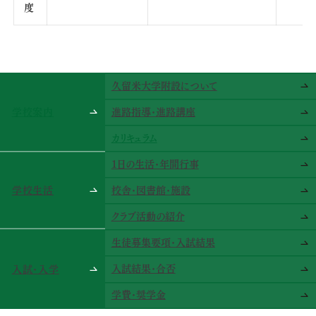
度
久留米大学附設について
学校案内
進路指導･進路講座
カリキュラム
1日の生活･年間行事
学校生活
校舎･図書館･施設
クラブ活動の紹介
生徒募集要項･入試結果
入試結果･合否
入試･入学
学費･奨学金