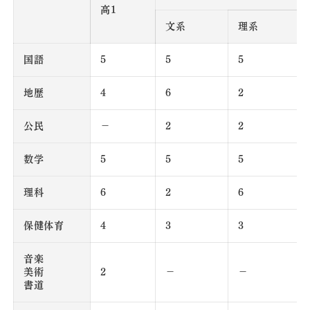
高1
文系
理系
国語
5
5
5
地歴
4
6
2
公民
－
2
2
数学
5
5
5
理科
6
2
6
保健体育
4
3
3
音楽
美術
2
－
－
書道