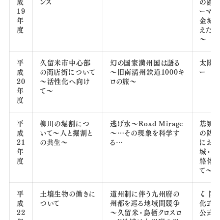
成
ンス
の隠さ
19
ーマ
年
金城
度
えたか
～
平
久留米市中心部
幻の国家満州国は語る
太陽エ
成
の商店街について
～旧南満州鉄道1000キ
ー
20
～活性化へ向け
ロの旅～
年
て～
度
平
柳川の堀割につ
逃げ水～Road Mirage
基肄
成
いて～人と掘割と
～…その現象を科学す
の防衛
21
の共生～
る…
におけ
年
城・水
度
絡体
て～
平
土壌生物の働きに
道州制に伴う九州府の
ζ 関
成
ついて
州都を巡る地域間競争
化式に
22
～久留米・鳥栖クロスロ
公式