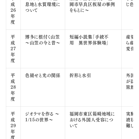
成
息地と水質環境に
岡市早良区板屋の事例
じ色の
26
ついて
をもとに～
年
度
平
博多に根付く山笠
短編小説集「手続不
産婆
成
～山笠の今と昔～
用 異世界体験場」
ら産
27
変化
年
度
平
色褪せと光の関係
折形と水引
外国
成
が訪れ
28
旅館
年
度
平
ジオラマを作る ～
福岡市東区箱崎地域に
実験
成
1/15の世界～
おける外国人受容につ
液状
29
いて
難しさ
年
度