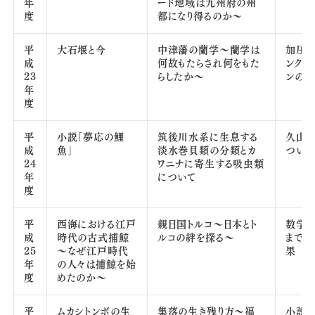
年
ード地域は九州府の州
度
都になり得るのか～
平
大石堰と今
中津藩の蘭学～蘭学は
加圧式
成
何故もたらされ何をもた
ンクボ
23
らしたか～
ンの
年
度
平
小説「夢応の鯉
筑後川水系に生息する
久山
成
魚」
淡水巻貝類の分類とカ
ついて
24
ワニナに寄生する吸虫類
年
について
度
平
西海における江戸
親日国トルコ～日本とト
数学
成
時代の古式捕鯨
ルコの絆を探る～
までの
25
～なぜ江戸時代
果
年
の人々は捕鯨を始
度
めたのか～
平
ムカシトンボの生
集落の生き残り方～福
小説『