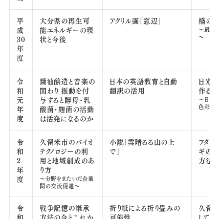
平
大分県の再生可
アクリル画「窓辺」
橋の
成
能エネルギーの現
～最も
～
30
状と今後
年
度
令
醤油醸造と音楽の
日本の英語教育と自動
日光の
和
関わり 振動を付
翻訳の活用
作る
元
与すると酵母・乳
～日光
色彩に
年
酸菌・麹菌の活動
度
は活発になるのか
令
久留米市のバイオ
小説「雲晴るる山の上
フタホ
和
テクノロジーの利
で」
ギの
2
用と地域創成のあ
方法
年
り方
度
～分野をまたいだ企業
間の交流促進～
令
戦争記憶の継承
折り紙による折り畳みの
久留
和
方法の今とこれか
可能性
して見