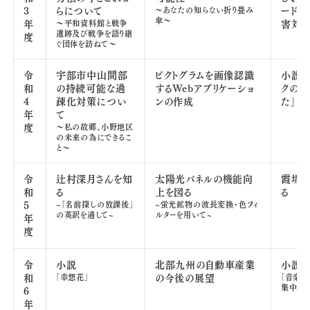
3
らについて
～あなたの知らない折り畳み
ードマ
傘～
年
～平和資料館と戦争
害対
遺跡及び戦争を語り継
度
ぐ団体を訪ねて～
令
宇部市中山間部
ピクトグラムを画像認識
小説「
和
の持続可能な過
するWebアプリケーショ
クの花
4
疎化対策につい
ンの作成
た」
年
て
度
～私の故郷、小野地区
の未来の為にできるこ
と～
令
辻村深月さんを知
太陽光パネルの機能向
霞堤
和
る
上を図る
る
5
~「名前探しの放課後」
~蛍光鉱物の波長変換・色フィ
の英訳を通して~
ルターを用いて~
年
度
令
小説
北部九州の自動車産業
小説
和
「幸想花」
の今後の展望
「音楽屋
集中）」
6
年