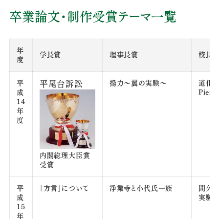
卒業論文・制作受賞テーマ一覧
年
学長賞
理事長賞
校長
度
平
平尾台訴訟
揚力～翼の実験～
道化
成
Pierr
14
年
度
内閣総理大臣賞
受賞
平
「方言」について
浄業寺と小代氏一族
間欠
成
実験
15
年