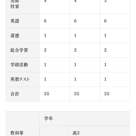
美術
4
4
3
技家
英語
6
6
6
道徳
1
1
1
総合学習
2
2
2
学級活動
1
1
1
英数テスト
1
1
1
合計
35
35
35
学年
教科等
高2