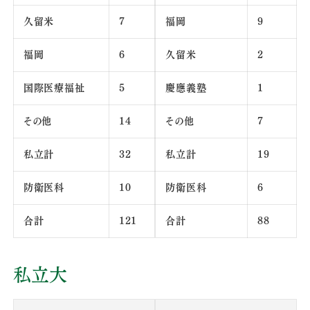
久留米
7
福岡
9
福岡
6
久留米
2
国際医療福祉
5
慶應義塾
1
その他
14
その他
7
私立計
32
私立計
19
防衛医科
10
防衛医科
6
合計
121
合計
88
私立大