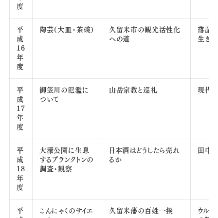
度
平
陶芸（大皿・茶碗）
久留米市の観光活性化
落語
成
への道
生き残
16
年
度
平
御笠川の氾濫に
山岳宗教と巡礼
現代
成
ついて
17
年
度
平
大濠公園に生息
日本酒はどうしたら売れ
田中 
成
するプランクトンの
るか
18
調査・観察
年
度
平
こんにゃくのサイエ
久留米藩の百姓一揆
ウルト