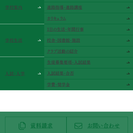
学校案内
進路指導･進路講座
カリキュラム
1日の生活･年間行事
学校生活
校舎･図書館･施設
クラブ活動の紹介
生徒募集要項･入試結果
入試結果･合否
入試･入学
学費･奨学金
資料請求
お問い合わせ