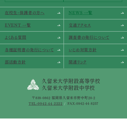
在校生･保護者の方へ
NEWS 一覧
EVENT 一覧
交通アクセス
よくある質問
調査書の発行について
各種証明書の発行について
いじめ対策方針
部活動方針
関連リンク
久留米大学附設高等学校
久留米大学附設中学校
〒839-0862 福岡県久留米市野中町20-2
TEL:0942-44-2222
FAX:0942-44-8257
サイトポリシー
個人情報保護について